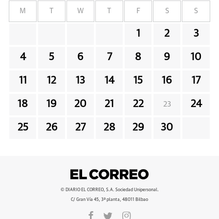
M
T
W
T
F
S
S
1
2
3
4
5
6
7
8
9
10
11
12
13
14
15
16
17
18
19
20
21
22
24
23
25
26
27
28
29
30
© DIARIO EL CORREO, S.A. Sociedad Unipersonal.
C/ Gran Vía 45, 3ª planta, 48011 Bilbao