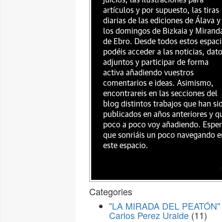
juicios, las ilustraciones para
artículos y por supuesto, las tiras
diarias de las ediciones de Álava y
los domingos de Bizkaia y Mirand
de Ebro. Desde todos estos espac
podéis acceder a las noticias, dat
adjuntos y participar de forma
activa añadiendo vuestros
comentarios e ideas. Asimismo,
encontrareis en las secciones del
blog distintos trabajos que han si
publicados en años anteriores y q
poco a poco voy añadiendo. Espe
que sonriáis un poco navegando e
este espacio.
Categories
"LA MIRADA DEL PEATÓN" 
Carlos Perez Uralde
(11)