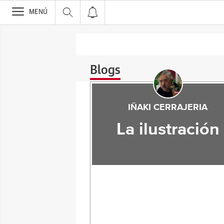
>
MENÚ
Blogs
IÑAKI CERRAJERIA
La ilustración