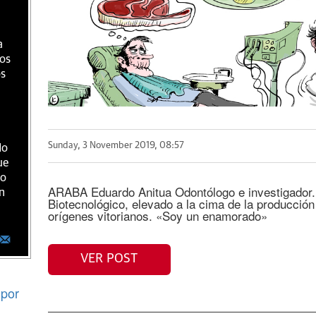
a
ios
os
Sunday, 3 November 2019, 08:57
do
ue
ro
ARABA Eduardo Anitua Odontólogo e investigador. 
n
Biotecnológico, elevado a la cima de la producción 
orígenes vitorianos. «Soy un enamorado»
VER POST
por