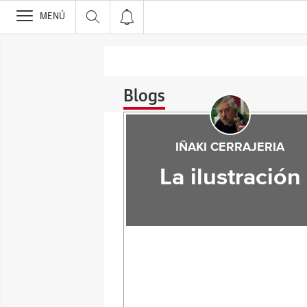
>
MENÚ
Blogs
IÑAKI CERRAJERIA
La ilustración