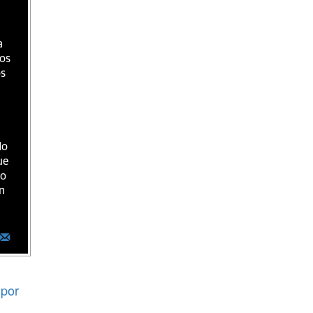
a
ios
os
do
ue
ro
n
por