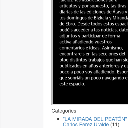
juicios, las ilustraciones para
artículos y por supuesto, las tiras
diarias de las ediciones de Álava y
los domingos de Bizkaia y Mirand
de Ebro. Desde todos estos espac
podéis acceder a las noticias, dat
adjuntos y participar de forma
activa añadiendo vuestros
comentarios e ideas. Asimismo,
encontrareis en las secciones del
blog distintos trabajos que han si
publicados en años anteriores y q
poco a poco voy añadiendo. Espe
que sonriáis un poco navegando e
este espacio.
Categories
"LA MIRADA DEL PEATÓN" 
Carlos Perez Uralde
(11)