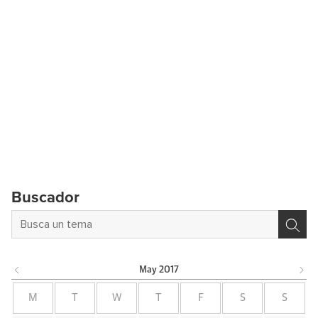
Buscador
May
2017
M
T
W
T
F
S
S