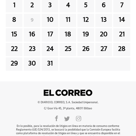
1
2
3
4
5
6
7
8
10
11
12
13
14
9
15
16
17
18
19
20
21
22
23
24
25
26
27
28
29
30
31
© DIARIO EL CORREO, S.A. Sociedad Unipersonal.
C/ Gran Vía 45, 3ª planta, 48011 Bilbao
En lo posible, para la resolución de litigios en línea en materia de consumo conforme
Reglamento (UE) 524/2013, se buscará la posibilidad que la Comisión Europea facilita
como plataforma de resolución de litigios en línea y que se encuentra disponible en el