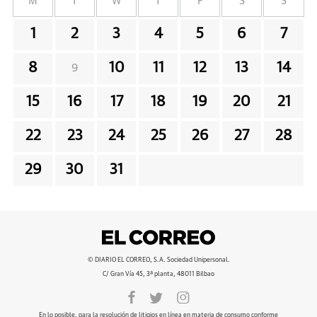
M
T
W
T
F
S
S
1
2
3
4
5
6
7
8
10
11
12
13
14
9
15
16
17
18
19
20
21
22
23
24
25
26
27
28
29
30
31
© DIARIO EL CORREO, S.A. Sociedad Unipersonal.
C/ Gran Vía 45, 3ª planta, 48011 Bilbao
En lo posible, para la resolución de litigios en línea en materia de consumo conforme