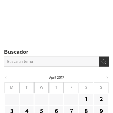
Buscador
April
2017
M
T
W
T
F
S
S
1
2
3
4
5
6
7
8
9