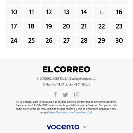
10
11
12
13
14
16
15
17
18
19
20
21
22
23
24
25
26
27
28
29
30
© DIARIO EL CORREO, S.A. Sociedad Unipersonal.
C/ Gran Vía 45, 3ª planta, 48011 Bilbao
En lo posible, para la resolución de litigios en línea en materia de consumo conforme
Reglamento (UE) 524/2013, se buscará la posibilidad que la Comisión Europea facilita
como plataforma de resolución de litigios en línea y que se encuentra disponible en el
enlace
https://ec.europa.eu/consumers/odr
.