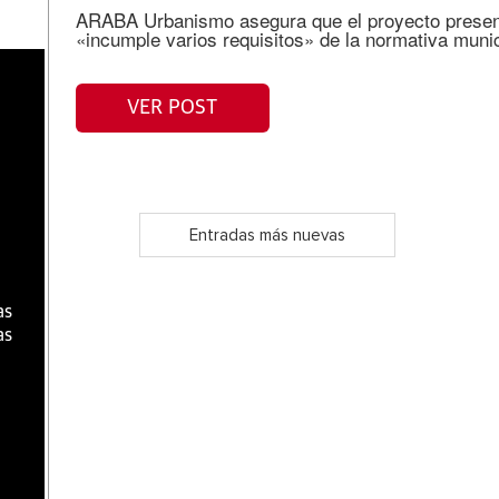
ARABA Urbanismo asegura que el proyecto present
«incumple varios requisitos» de la normativa munic
a
VER POST
Entradas más nuevas
as
as