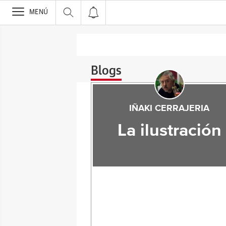
>
MENÚ
Blogs
IÑAKI CERRAJERIA
La ilustración