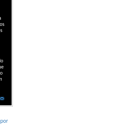
a
ios
os
do
ue
ro
n
por