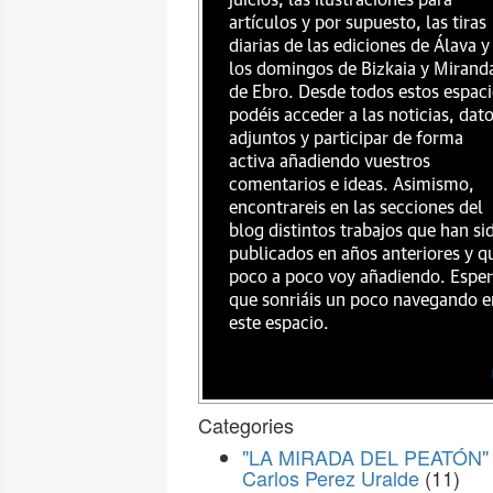
juicios, las ilustraciones para
artículos y por supuesto, las tiras
diarias de las ediciones de Álava y
los domingos de Bizkaia y Mirand
de Ebro. Desde todos estos espac
podéis acceder a las noticias, dat
adjuntos y participar de forma
activa añadiendo vuestros
comentarios e ideas. Asimismo,
encontrareis en las secciones del
blog distintos trabajos que han si
publicados en años anteriores y q
poco a poco voy añadiendo. Espe
que sonriáis un poco navegando e
este espacio.
Categories
"LA MIRADA DEL PEATÓN" 
Carlos Perez Uralde
(11)