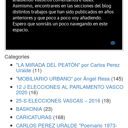
añadiendo vuestros comentarios e ideas.
Asimismo, encontrareis en las secciones del blog
distintos trabajos que han sido publicados en años
anteriores y que poco a poco voy añadiendo.
Espero que sonriáis un poco navegando en este
espacio.
Categories
"LA MIRADA DEL PEATÓN" por Carlos Perez
Uralde
(11)
"MOBILIARIO URBANO" por Ángel Resa
(145)
12 J ELECCIONES AL PARLAMENTO VASCO
2020
(16)
25-S ELECCIONES VASCAS – 2016
(18)
BASKONIA
(23)
CARICATURAS
(168)
CARLOS PEREZ URALDE "Poemario 1973-