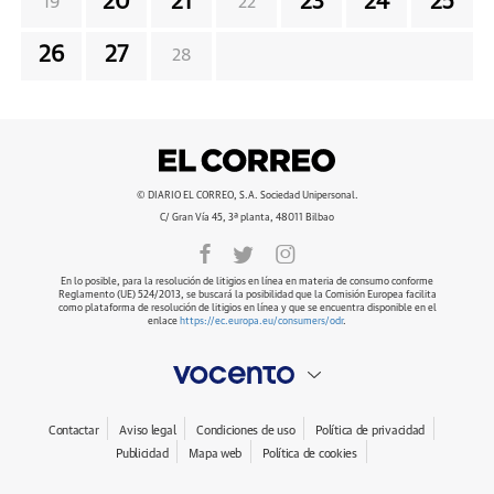
20
21
23
24
25
19
22
26
27
28
© DIARIO EL CORREO, S.A. Sociedad Unipersonal.
C/ Gran Vía 45, 3ª planta, 48011 Bilbao
En lo posible, para la resolución de litigios en línea en materia de consumo conforme
Reglamento (UE) 524/2013, se buscará la posibilidad que la Comisión Europea facilita
como plataforma de resolución de litigios en línea y que se encuentra disponible en el
enlace
https://ec.europa.eu/consumers/odr
.
Contactar
Aviso legal
Condiciones de uso
Política de privacidad
Publicidad
Mapa web
Política de cookies