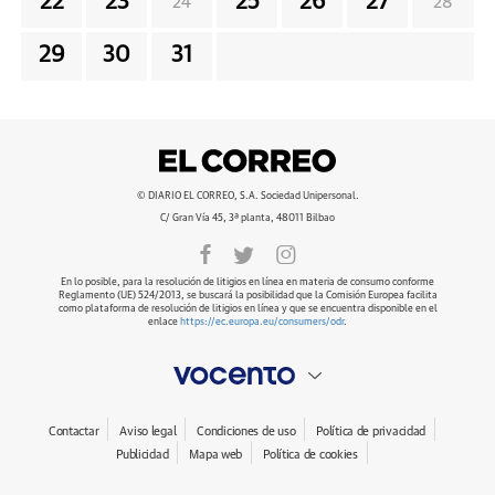
22
23
25
26
27
24
28
29
30
31
© DIARIO EL CORREO, S.A. Sociedad Unipersonal.
C/ Gran Vía 45, 3ª planta, 48011 Bilbao
En lo posible, para la resolución de litigios en línea en materia de consumo conforme
Reglamento (UE) 524/2013, se buscará la posibilidad que la Comisión Europea facilita
como plataforma de resolución de litigios en línea y que se encuentra disponible en el
enlace
https://ec.europa.eu/consumers/odr
.
Contactar
Aviso legal
Condiciones de uso
Política de privacidad
Publicidad
Mapa web
Política de cookies