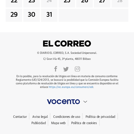
22
23
25
26
27
24
28
29
30
31
© DIARIO EL CORREO, S.A. Sociedad Unipersonal.
C/ Gran Vía 45, 3ª planta, 48011 Bilbao
En lo posible, para la resolución de litigios en línea en materia de consumo conforme
Reglamento (UE) 524/2013, se buscará la posibilidad que la Comisión Europea facilita
como plataforma de resolución de litigios en línea y que se encuentra disponible en el
enlace
https://ec.europa.eu/consumers/odr
.
Contactar
Aviso legal
Condiciones de uso
Política de privacidad
Publicidad
Mapa web
Política de cookies