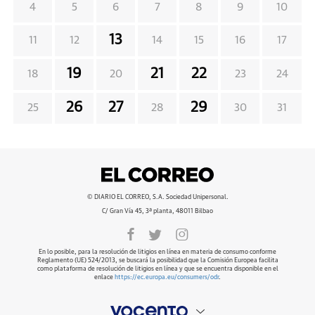
4
5
6
7
8
9
10
13
11
12
14
15
16
17
19
21
22
18
20
23
24
26
27
29
25
28
30
31
© DIARIO EL CORREO, S.A. Sociedad Unipersonal.
C/ Gran Vía 45, 3ª planta, 48011 Bilbao
En lo posible, para la resolución de litigios en línea en materia de consumo conforme
Reglamento (UE) 524/2013, se buscará la posibilidad que la Comisión Europea facilita
como plataforma de resolución de litigios en línea y que se encuentra disponible en el
enlace
https://ec.europa.eu/consumers/odr
.