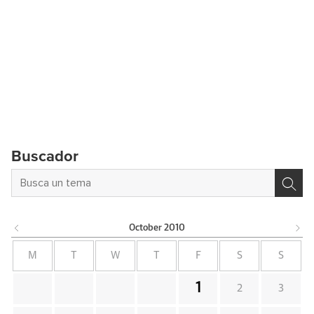
Buscador
October
2010
M
T
W
T
F
S
S
1
2
3