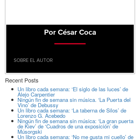
Por César Coca
SOBRE EL AUTOR
Recent Posts
Un libro cada semana: ‘El siglo de las luces’ de
Alejo Carpentier
Ningún fin de semana sin música. ‘La Puerta del
Vino’ de Debussy
Un libro cada semana: ‘La taberna de Silos’ de
Lorenzo G. Acebedo
Ningún fin de semana sin música: ‘La gran puerta
de Kiev’ de ‘Cuadros de una exposición’ de
Músorgski
Un libro cada semana: ‘No me gusta mi cuello’ de