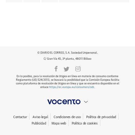
© DIARIO EL CORREO, S.A. Sociedad Unipersonal.
C/ Gran Vía 45, 3ª planta, 48011 Bilbao
En lo posible, para la resolución de litigios en línea en materia de consumo conforme
Reglamento (UE) 524/2013, se buscará la posibilidad que la Comisión Europea facilita
como plataforma de resolución de litigios en línea y que se encuentra disponible en el
enlace
https://ec.europa.eu/consumers/odr
.
Contactar
Aviso legal
Condiciones de uso
Política de privacidad
Publicidad
Mapa web
Política de cookies