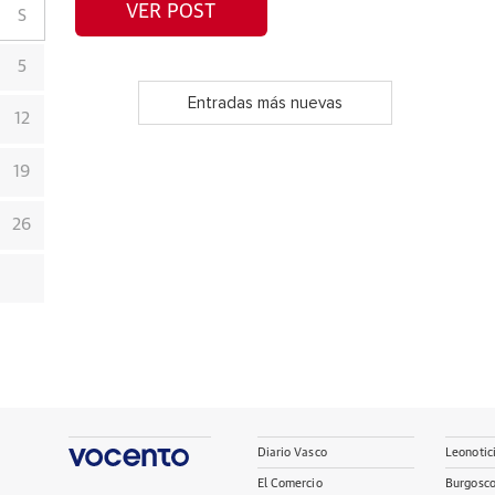
VER POST
S
5
Entradas más nuevas
12
19
26
Diario Vasco
Leonotic
El Comercio
Burgosc