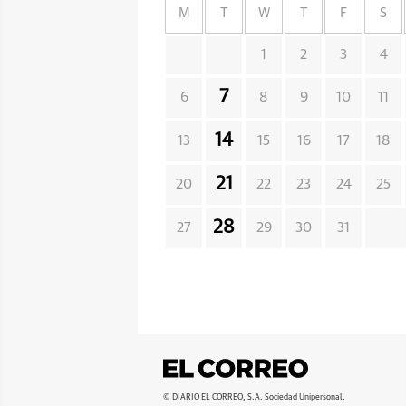
M
T
W
T
F
S
1
2
3
4
7
6
8
9
10
11
14
13
15
16
17
18
21
20
22
23
24
25
28
27
29
30
31
© DIARIO EL CORREO, S.A. Sociedad Unipersonal.