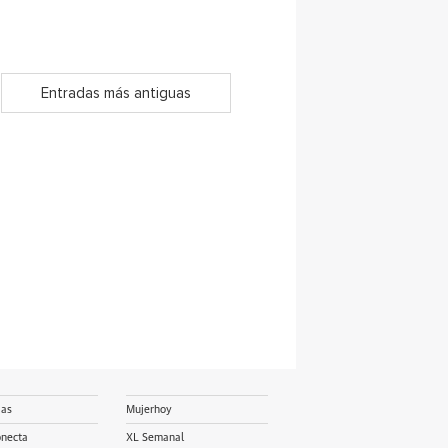
Entradas más antiguas
ias
Mujerhoy
onecta
XL Semanal