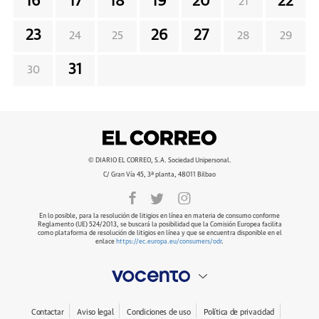
16
17
18
19
20
22
21
23
26
27
24
25
28
29
31
30
© DIARIO EL CORREO, S.A. Sociedad Unipersonal.
C/ Gran Vía 45, 3ª planta, 48011 Bilbao
En lo posible, para la resolución de litigios en línea en materia de consumo conforme
Reglamento (UE) 524/2013, se buscará la posibilidad que la Comisión Europea facilita
como plataforma de resolución de litigios en línea y que se encuentra disponible en el
enlace
https://ec.europa.eu/consumers/odr
.
Contactar
Aviso legal
Condiciones de uso
Política de privacidad