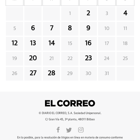
2
4
1
3
6
7
8
9
5
10
11
12
13
14
16
15
17
18
20
23
19
21
22
24
25
27
28
26
29
30
31
© DIARIO EL CORREO, S.A. Sociedad Unipersonal.
C/ Gran Vía 45, 3ª planta, 48011 Bilbao
En lo posible, para la resolución de litigios en línea en materia de consumo conforme