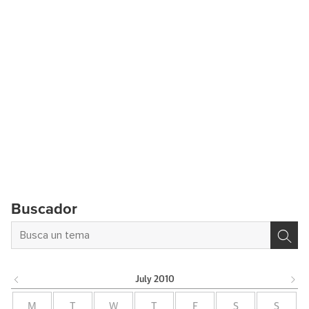
Buscador
July
2010
M
T
W
T
F
S
S