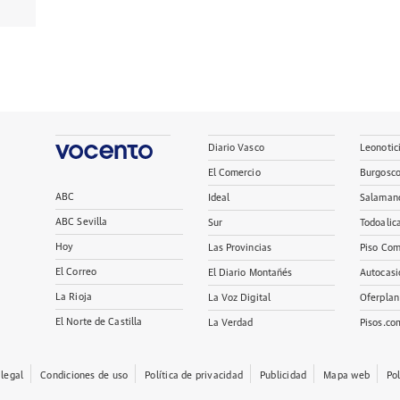
Diario Vasco
Leonotic
El Comercio
Burgosc
ABC
Ideal
Salaman
ABC Sevilla
Sur
Todoalic
Hoy
Las Provincias
Piso Com
El Correo
El Diario Montañés
Autocasi
La Rioja
La Voz Digital
Oferplan
El Norte de Castilla
La Verdad
Pisos.co
 legal
Condiciones de uso
Política de privacidad
Publicidad
Mapa web
Po