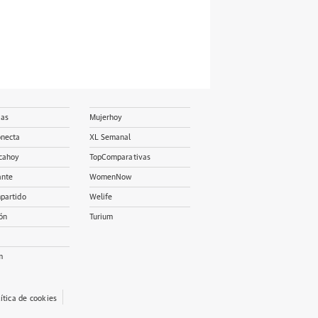
ias
Mujerhoy
onecta
XL Semanal
cahoy
TopComparativas
ante
WomenNow
partido
Welife
ón
Turium
m
lítica de cookies