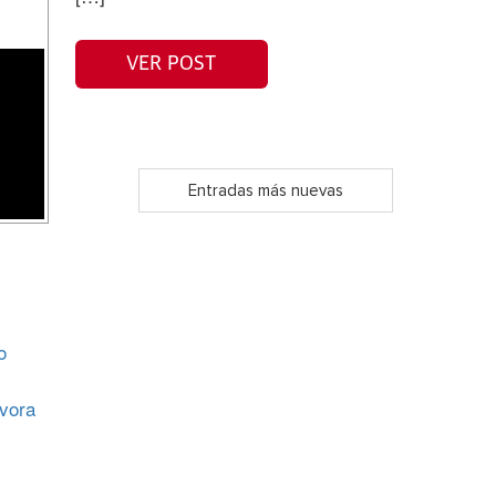
VER POST
Entradas más nuevas
o
ívora