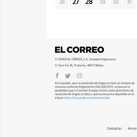
27
28
26
29
30
31
© DIARIO EL CORREO, S.A. Sociedad Unipersonal.
C/ Gran Vía 45, 3ª planta, 48011 Bilbao
En lo posible, para la resolución de litigios en línea en materia de
consumo conforme Reglamento (UE) 524/2013, se buscará la
posibilidad que la Comisión Europea facilita como plataforma de
resolución de litigios en línea y que se encuentra disponible en el
enlace
https://ec.europa.eu/consumers/odr
.
Contactar
Aviso