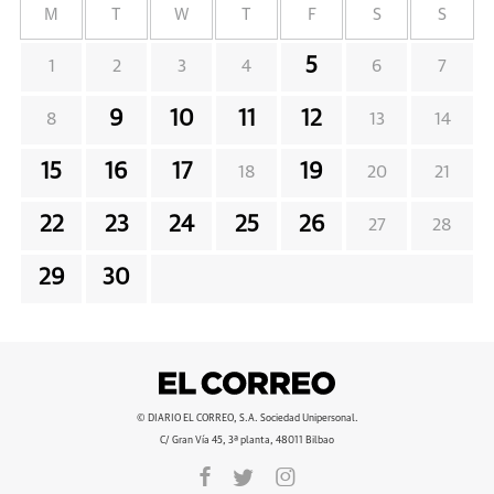
M
T
W
T
F
S
S
5
1
2
3
4
6
7
9
10
11
12
8
13
14
15
16
17
19
18
20
21
22
23
24
25
26
27
28
29
30
© DIARIO EL CORREO, S.A. Sociedad Unipersonal.
C/ Gran Vía 45, 3ª planta, 48011 Bilbao