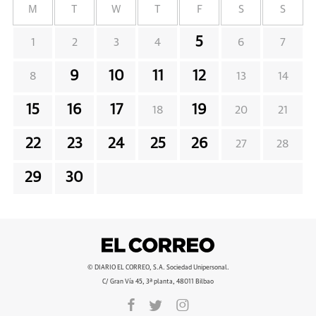
M
T
W
T
F
S
S
5
1
2
3
4
6
7
9
10
11
12
8
13
14
15
16
17
19
18
20
21
22
23
24
25
26
27
28
29
30
© DIARIO EL CORREO, S.A. Sociedad Unipersonal.
C/ Gran Vía 45, 3ª planta, 48011 Bilbao