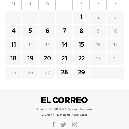
M
T
W
T
F
S
S
1
2
3
4
5
6
7
8
9
10
11
14
15
12
13
16
17
18
19
20
21
22
23
24
28
29
25
26
27
© DIARIO EL CORREO, S.A. Sociedad Unipersonal.
C/ Gran Vía 45, 3ª planta, 48011 Bilbao