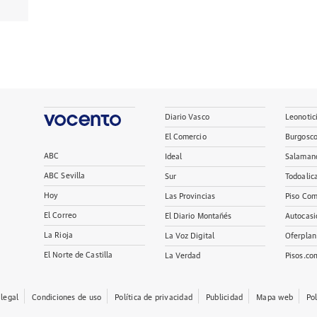
Diario Vasco
Leonotic
El Comercio
Burgosc
ABC
Ideal
Salaman
ABC Sevilla
Sur
Todoalic
Hoy
Las Provincias
Piso Com
El Correo
El Diario Montañés
Autocasi
La Rioja
La Voz Digital
Oferplan
El Norte de Castilla
La Verdad
Pisos.co
 legal
Condiciones de uso
Política de privacidad
Publicidad
Mapa web
Po