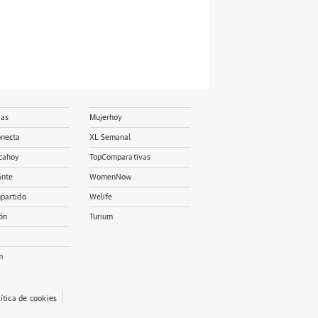
ias
Mujerhoy
onecta
XL Semanal
cahoy
TopComparativas
ante
WomenNow
partido
Welife
ón
Turium
m
lítica de cookies