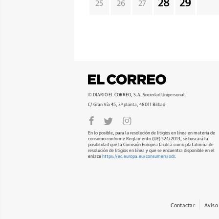
28
29
25
26
27
© DIARIO EL CORREO, S.A. Sociedad Unipersonal.
C/ Gran Vía 45, 3ª planta, 48011 Bilbao
En lo posible, para la resolución de litigios en línea en materia de
consumo conforme Reglamento (UE) 524/2013, se buscará la
posibilidad que la Comisión Europea facilita como plataforma de
resolución de litigios en línea y que se encuentra disponible en el
enlace
https://ec.europa.eu/consumers/odr
.
Contactar
Aviso