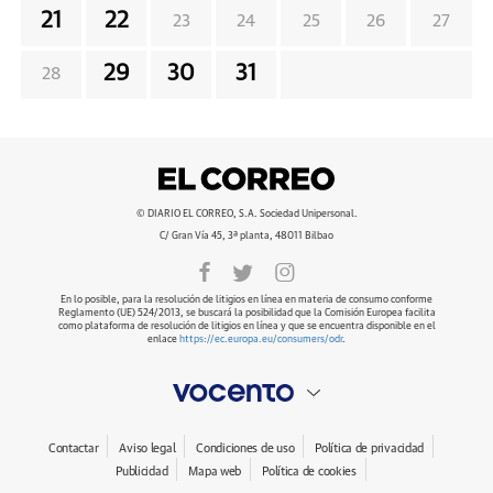
21
22
23
24
25
26
27
29
30
31
28
© DIARIO EL CORREO, S.A. Sociedad Unipersonal.
C/ Gran Vía 45, 3ª planta, 48011 Bilbao
En lo posible, para la resolución de litigios en línea en materia de consumo conforme
Reglamento (UE) 524/2013, se buscará la posibilidad que la Comisión Europea facilita
como plataforma de resolución de litigios en línea y que se encuentra disponible en el
enlace
https://ec.europa.eu/consumers/odr
.
Contactar
Aviso legal
Condiciones de uso
Política de privacidad
Publicidad
Mapa web
Política de cookies