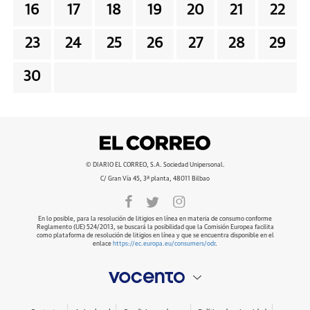
16
17
18
19
20
21
22
23
24
25
26
27
28
29
30
© DIARIO EL CORREO, S.A. Sociedad Unipersonal.
C/ Gran Vía 45, 3ª planta, 48011 Bilbao
En lo posible, para la resolución de litigios en línea en materia de consumo conforme
Reglamento (UE) 524/2013, se buscará la posibilidad que la Comisión Europea facilita
como plataforma de resolución de litigios en línea y que se encuentra disponible en el
enlace
https://ec.europa.eu/consumers/odr
.