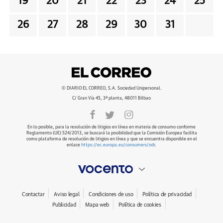
19
20
21
22
23
24
25
26
27
28
29
30
31
© DIARIO EL CORREO, S.A. Sociedad Unipersonal.
C/ Gran Vía 45, 3ª planta, 48011 Bilbao
En lo posible, para la resolución de litigios en línea en materia de consumo conforme
Reglamento (UE) 524/2013, se buscará la posibilidad que la Comisión Europea facilita
como plataforma de resolución de litigios en línea y que se encuentra disponible en el
enlace
https://ec.europa.eu/consumers/odr
.
Contactar
Aviso legal
Condiciones de uso
Política de privacidad
Publicidad
Mapa web
Política de cookies