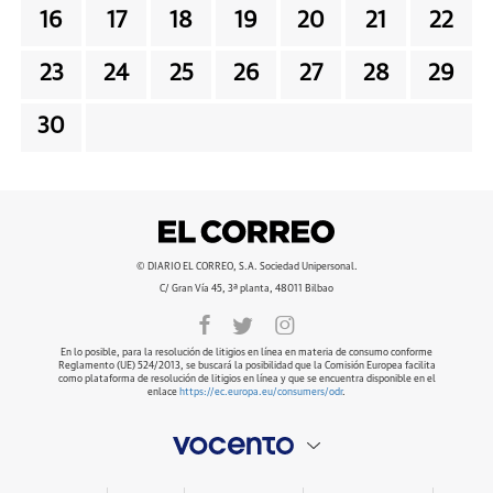
16
17
18
19
20
21
22
23
24
25
26
27
28
29
30
© DIARIO EL CORREO, S.A. Sociedad Unipersonal.
C/ Gran Vía 45, 3ª planta, 48011 Bilbao
En lo posible, para la resolución de litigios en línea en materia de consumo conforme
Reglamento (UE) 524/2013, se buscará la posibilidad que la Comisión Europea facilita
como plataforma de resolución de litigios en línea y que se encuentra disponible en el
enlace
https://ec.europa.eu/consumers/odr
.