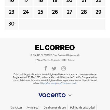
16
17
18
19
20
21
22
23
24
25
26
27
28
29
30
© DIARIO EL CORREO, S.A. Sociedad Unipersonal.
C/ Gran Vía 45, 3ª planta, 48011 Bilbao
En lo posible, para la resolución de litigios en línea en materia de consumo conforme
Reglamento (UE) 524/2013, se buscará la posibilidad que la Comisión Europea facilita
como plataforma de resolución de litigios en línea y que se encuentra disponible en el
enlace
https://ec.europa.eu/consumers/odr
.
Contactar
Aviso legal
Condiciones de uso
Política de privacidad