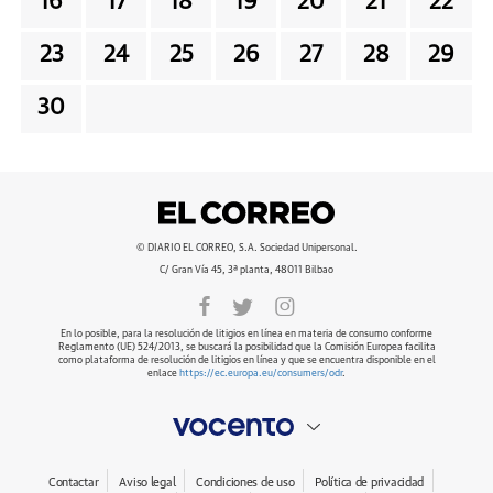
16
17
18
19
20
21
22
23
24
25
26
27
28
29
30
© DIARIO EL CORREO, S.A. Sociedad Unipersonal.
C/ Gran Vía 45, 3ª planta, 48011 Bilbao
En lo posible, para la resolución de litigios en línea en materia de consumo conforme
Reglamento (UE) 524/2013, se buscará la posibilidad que la Comisión Europea facilita
como plataforma de resolución de litigios en línea y que se encuentra disponible en el
enlace
https://ec.europa.eu/consumers/odr
.
Contactar
Aviso legal
Condiciones de uso
Política de privacidad