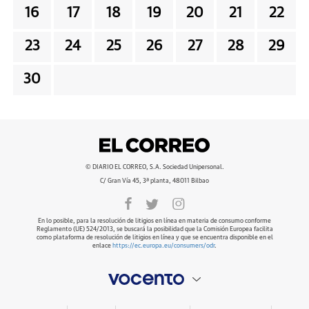
16
17
18
19
20
21
22
23
24
25
26
27
28
29
30
© DIARIO EL CORREO, S.A. Sociedad Unipersonal.
C/ Gran Vía 45, 3ª planta, 48011 Bilbao
En lo posible, para la resolución de litigios en línea en materia de consumo conforme
Reglamento (UE) 524/2013, se buscará la posibilidad que la Comisión Europea facilita
como plataforma de resolución de litigios en línea y que se encuentra disponible en el
enlace
https://ec.europa.eu/consumers/odr
.