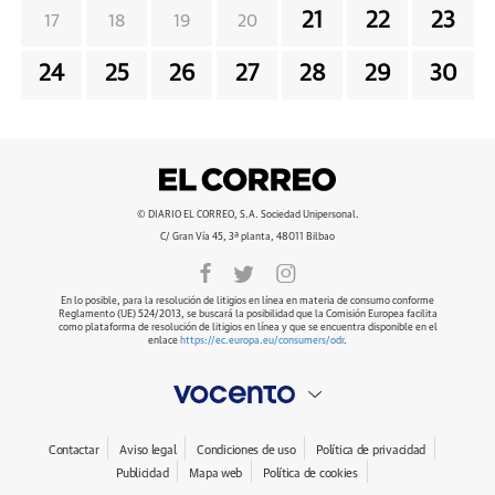
21
22
23
17
18
19
20
24
25
26
27
28
29
30
© DIARIO EL CORREO, S.A. Sociedad Unipersonal.
C/ Gran Vía 45, 3ª planta, 48011 Bilbao
En lo posible, para la resolución de litigios en línea en materia de consumo conforme
Reglamento (UE) 524/2013, se buscará la posibilidad que la Comisión Europea facilita
como plataforma de resolución de litigios en línea y que se encuentra disponible en el
enlace
https://ec.europa.eu/consumers/odr
.
Contactar
Aviso legal
Condiciones de uso
Política de privacidad
Publicidad
Mapa web
Política de cookies