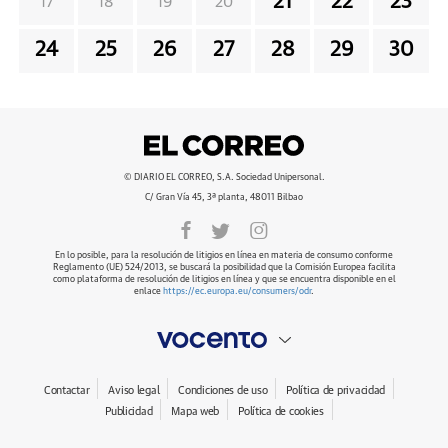
21
22
23
17
18
19
20
24
25
26
27
28
29
30
© DIARIO EL CORREO, S.A. Sociedad Unipersonal.
C/ Gran Vía 45, 3ª planta, 48011 Bilbao
En lo posible, para la resolución de litigios en línea en materia de consumo conforme
Reglamento (UE) 524/2013, se buscará la posibilidad que la Comisión Europea facilita
como plataforma de resolución de litigios en línea y que se encuentra disponible en el
enlace
https://ec.europa.eu/consumers/odr
.
Contactar
Aviso legal
Condiciones de uso
Política de privacidad
Publicidad
Mapa web
Política de cookies