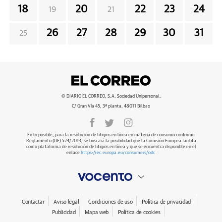
18
20
22
23
24
19
21
26
27
28
29
30
31
25
© DIARIO EL CORREO, S.A. Sociedad Unipersonal.
C/ Gran Vía 45, 3ª planta, 48011 Bilbao
En lo posible, para la resolución de litigios en línea en materia de consumo conforme
Reglamento (UE) 524/2013, se buscará la posibilidad que la Comisión Europea facilita
como plataforma de resolución de litigios en línea y que se encuentra disponible en el
enlace
https://ec.europa.eu/consumers/odr
.
Contactar
Aviso legal
Condiciones de uso
Política de privacidad
Publicidad
Mapa web
Política de cookies