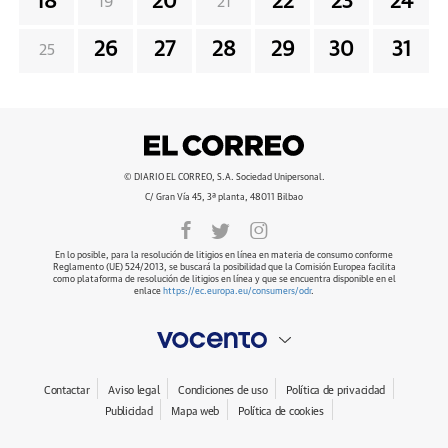
18
20
22
23
24
19
21
26
27
28
29
30
31
25
© DIARIO EL CORREO, S.A. Sociedad Unipersonal.
C/ Gran Vía 45, 3ª planta, 48011 Bilbao
En lo posible, para la resolución de litigios en línea en materia de consumo conforme
Reglamento (UE) 524/2013, se buscará la posibilidad que la Comisión Europea facilita
como plataforma de resolución de litigios en línea y que se encuentra disponible en el
enlace
https://ec.europa.eu/consumers/odr
.
Contactar
Aviso legal
Condiciones de uso
Política de privacidad
Publicidad
Mapa web
Política de cookies