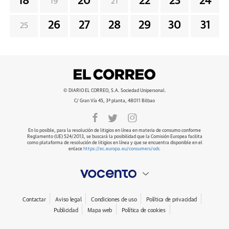
18
20
22
23
24
19
21
26
27
28
29
30
31
25
© DIARIO EL CORREO, S.A. Sociedad Unipersonal.
C/ Gran Vía 45, 3ª planta, 48011 Bilbao
En lo posible, para la resolución de litigios en línea en materia de consumo conforme
Reglamento (UE) 524/2013, se buscará la posibilidad que la Comisión Europea facilita
como plataforma de resolución de litigios en línea y que se encuentra disponible en el
enlace
https://ec.europa.eu/consumers/odr
.
Contactar
Aviso legal
Condiciones de uso
Política de privacidad
Publicidad
Mapa web
Política de cookies