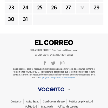
23
24
25
26
27
29
28
30
31
© DIARIO EL CORREO, S.A. Sociedad Unipersonal.
C/ Gran Vía 45, 3ª planta, 48011 Bilbao
En lo posible, para la resolución de litigios en línea en materia de consumo conforme
Reglamento (UE) 524/2013, se buscará la posibilidad que la Comisión Europea facilita
como plataforma de resolución de litigios en línea y que se encuentra disponible en el
enlace
https://ec.europa.eu/consumers/odr
.
Contactar
Aviso legal
Condiciones de uso
Política de privacidad
Publicidad
Mapa web
Política de cookies