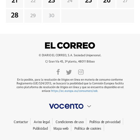
21
23
25
26
22
24
27
28
29
30
© DIARIO EL CORREO, S.A. Sociedad Unipersonal.
C/ Gran Vía 45, 3ª planta, 48011 Bilbao
En lo posible, para la resolución de litigios en línea en materia de consumo conforme
Reglamento (UE) 524/2013, se buscará la posibilidad que la Comisión Europea facilita
como plataforma de resolución de litigios en línea y que se encuentra disponible en el
enlace
https://ec.europa.eu/consumers/odr
.
Contactar
Aviso legal
Condiciones de uso
Política de privacidad
Publicidad
Mapa web
Política de cookies