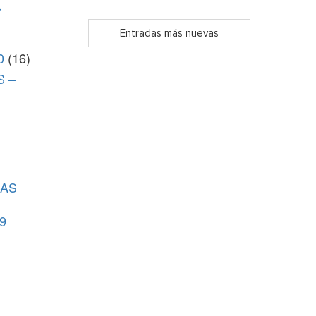
r
Entradas más nuevas
0
(16)
S –
CAS
9