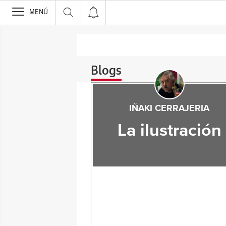
>
MENÚ
Blogs
IÑAKI CERRAJERIA
La ilustración