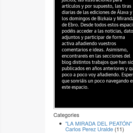
juicios, las ilustraciones para
artículos y por supuesto, las tiras
diarias de las ediciones de Álava y
los domingos de Bizkaia y Mirand
de Ebro. Desde todos estos espac
podéis acceder a las noticias, dat
adjuntos y participar de forma
activa añadiendo vuestros
comentarios e ideas. Asimismo,
encontrareis en las secciones del
blog distintos trabajos que han si
publicados en años anteriores y q
poco a poco voy añadiendo. Espe
que sonriáis un poco navegando e
este espacio.
Categories
"LA MIRADA DEL PEATÓN" 
Carlos Perez Uralde
(11)