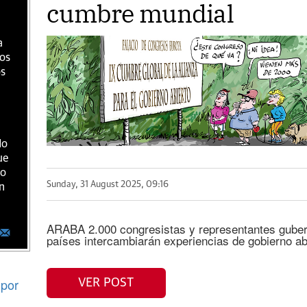
cumbre mundial
a
ios
os
do
ue
ro
Sunday, 31 August 2025, 09:16
n
ARABA 2.000 congresistas y representantes gubern
países intercambiarán experiencias de gobierno ab
por
VER POST