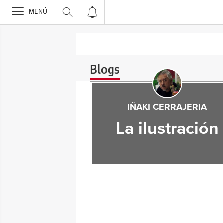
>
MENÚ
Blogs
IÑAKI CERRAJERIA
La ilustración