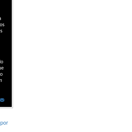
a
ios
os
do
ue
ro
n
por