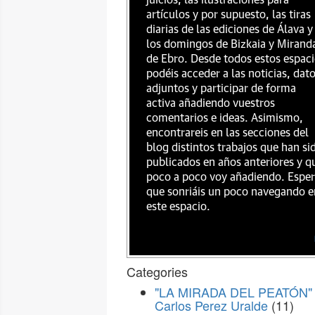
juicios, las ilustraciones para
artículos y por supuesto, las tiras
diarias de las ediciones de Álava y
los domingos de Bizkaia y Mirand
de Ebro. Desde todos estos espac
podéis acceder a las noticias, dat
adjuntos y participar de forma
activa añadiendo vuestros
comentarios e ideas. Asimismo,
encontrareis en las secciones del
blog distintos trabajos que han si
publicados en años anteriores y q
poco a poco voy añadiendo. Espe
que sonriáis un poco navegando e
este espacio.
Categories
"LA MIRADA DEL PEATÓN" 
Carlos Perez Uralde
(11)