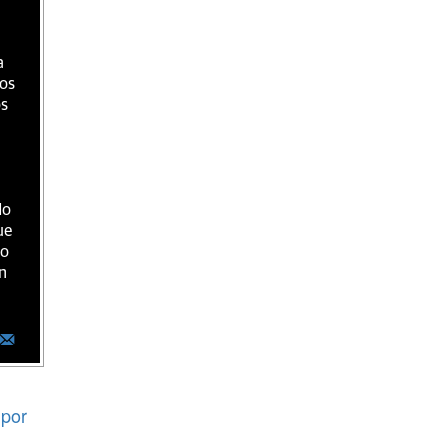
a
ios
os
do
ue
ro
n
por