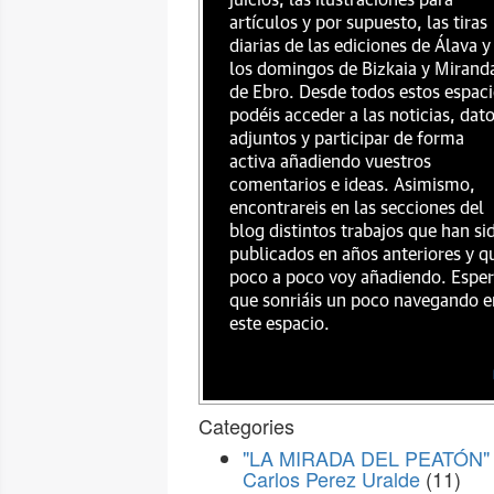
juicios, las ilustraciones para
artículos y por supuesto, las tiras
diarias de las ediciones de Álava y
los domingos de Bizkaia y Mirand
de Ebro. Desde todos estos espac
podéis acceder a las noticias, dat
adjuntos y participar de forma
activa añadiendo vuestros
comentarios e ideas. Asimismo,
encontrareis en las secciones del
blog distintos trabajos que han si
publicados en años anteriores y q
poco a poco voy añadiendo. Espe
que sonriáis un poco navegando e
este espacio.
Categories
"LA MIRADA DEL PEATÓN" 
Carlos Perez Uralde
(11)