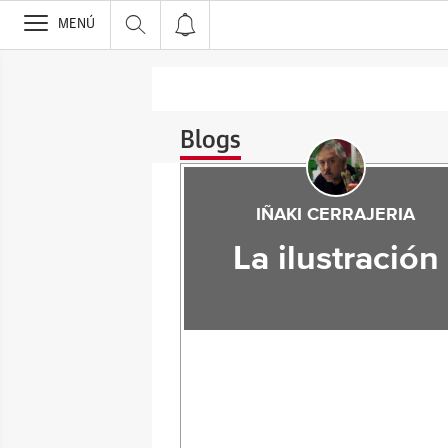
>
MENÚ
Blogs
IÑAKI CERRAJERIA
La ilustración