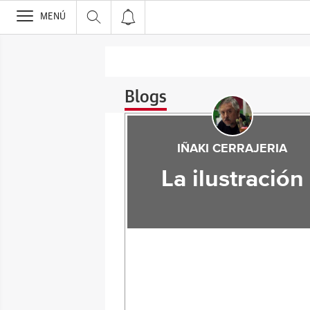
>
MENÚ
Blogs
IÑAKI CERRAJERIA
La ilustración