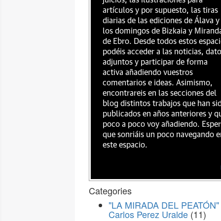
juicios, las ilustraciones para
artículos y por supuesto, las tiras
diarias de las ediciones de Álava y
los domingos de Bizkaia y Mirand
de Ebro. Desde todos estos espac
podéis acceder a las noticias, dat
adjuntos y participar de forma
activa añadiendo vuestros
comentarios e ideas. Asimismo,
encontrareis en las secciones del
blog distintos trabajos que han si
publicados en años anteriores y q
poco a poco voy añadiendo. Espe
que sonriáis un poco navegando e
este espacio.
Categories
"LA MIRADA DEL PEATÓN" 
Carlos Perez Uralde
(11)