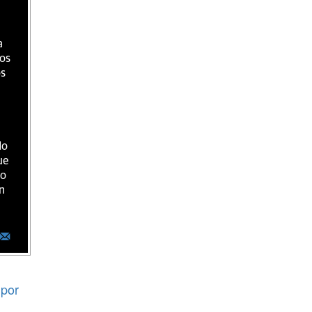
a
ios
os
do
ue
ro
n
por