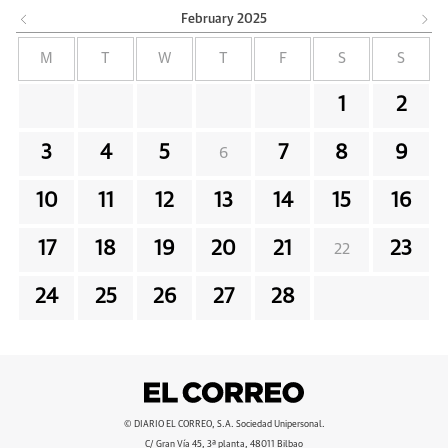
February
2025
M
T
W
T
F
S
S
1
2
3
4
5
7
8
9
6
10
11
12
13
14
15
16
17
18
19
20
21
23
22
24
25
26
27
28
© DIARIO EL CORREO, S.A. Sociedad Unipersonal.
C/ Gran Vía 45, 3ª planta, 48011 Bilbao