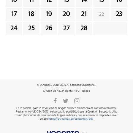
17
18
19
20
21
23
22
24
25
26
27
28
© DIARIO EL CORREO, S.A. Sociedad Unipersonal.
C/ Gran Vía 45, 3ª planta, 48011 Bilbao
En lo posible, para la resolución de litigios en línea en materia de consumo conforme
Reglamento (UE) 524/2013, se buscará la posibilidad que la Comisión Europea facilita
como plataforma de resolución de litigios en línea y que se encuentra disponible en el
enlace
https://ec.europa.eu/consumers/odr
.