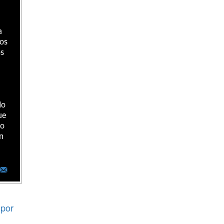
a
ios
os
do
ue
ro
n
por