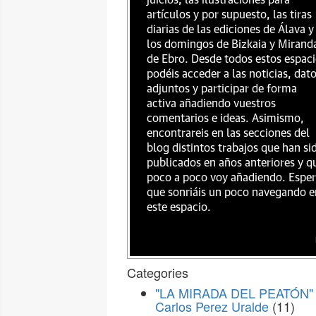
juicios, las ilustraciones para
artículos y por supuesto, las tiras
diarias de las ediciones de Álava y
los domingos de Bizkaia y Mirand
de Ebro. Desde todos estos espac
podéis acceder a las noticias, dat
adjuntos y participar de forma
activa añadiendo vuestros
comentarios e ideas. Asimismo,
encontrareis en las secciones del
blog distintos trabajos que han si
publicados en años anteriores y q
poco a poco voy añadiendo. Espe
que sonriáis un poco navegando e
este espacio.
Categories
"LA MIRADA DEL PEATÓN" 
Carlos Perez Uralde
(11)