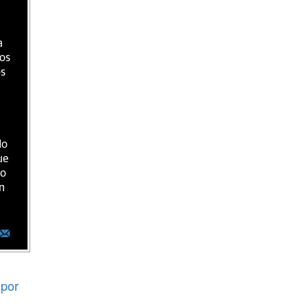
a
ios
os
do
ue
ro
n
por