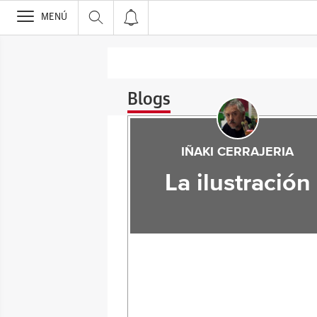
>
MENÚ
Blogs
IÑAKI CERRAJERIA
La ilustración