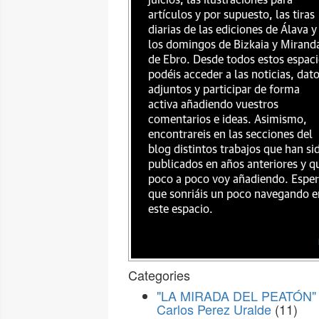
juicios, las ilustraciones para
artículos y por supuesto, las tiras
diarias de las ediciones de Álava y
los domingos de Bizkaia y Mirand
de Ebro. Desde todos estos espac
podéis acceder a las noticias, dat
adjuntos y participar de forma
activa añadiendo vuestros
comentarios e ideas. Asimismo,
encontrareis en las secciones del
blog distintos trabajos que han si
publicados en años anteriores y q
poco a poco voy añadiendo. Espe
que sonriáis un poco navegando e
este espacio.
Categories
"LA MIRADA DEL PEATÓN" 
Carlos Perez Uralde
(11)