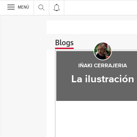
>
MENÚ
Blogs
IÑAKI CERRAJERIA
La ilustración