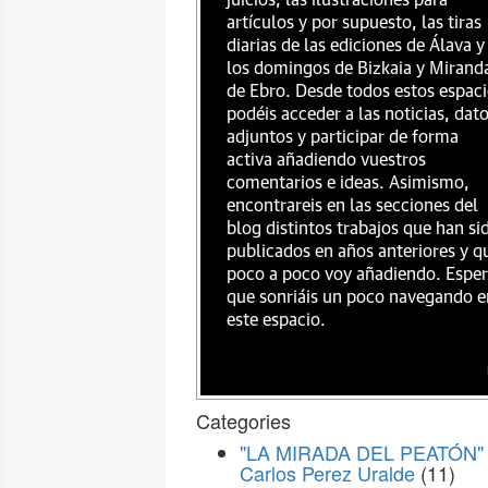
juicios, las ilustraciones para
artículos y por supuesto, las tiras
diarias de las ediciones de Álava y
los domingos de Bizkaia y Mirand
de Ebro. Desde todos estos espac
podéis acceder a las noticias, dat
adjuntos y participar de forma
activa añadiendo vuestros
comentarios e ideas. Asimismo,
encontrareis en las secciones del
blog distintos trabajos que han si
publicados en años anteriores y q
poco a poco voy añadiendo. Espe
que sonriáis un poco navegando e
este espacio.
Categories
"LA MIRADA DEL PEATÓN" 
Carlos Perez Uralde
(11)