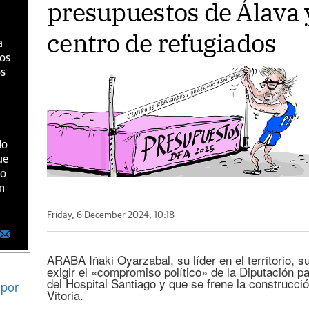
presupuestos de Álava y
centro de refugiados
a
ios
os
do
ue
ro
n
Friday, 6 December 2024, 10:18
ARABA Iñaki Oyarzabal, su líder en el territorio, su
exigir el «compromiso político» de la Diputación p
del Hospital Santiago y que se frene la construcci
por
Vitoria.