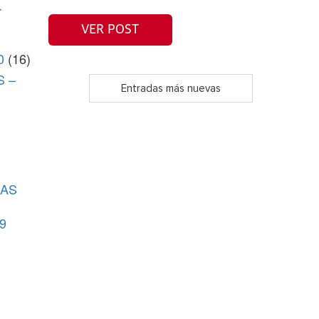
r
VER POST
0
(16)
S –
Entradas más nuevas
CAS
9