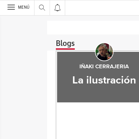
>
MENÚ
Blogs
IÑAKI CERRAJERIA
La ilustración