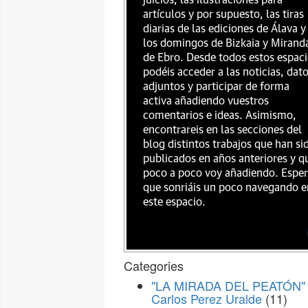
juicios, las ilustraciones para
artículos y por supuesto, las tiras
diarias de las ediciones de Álava y
los domingos de Bizkaia y Mirand
de Ebro. Desde todos estos espac
podéis acceder a las noticias, dat
adjuntos y participar de forma
activa añadiendo vuestros
comentarios e ideas. Asimismo,
encontrareis en las secciones del
blog distintos trabajos que han si
publicados en años anteriores y q
poco a poco voy añadiendo. Espe
que sonriáis un poco navegando e
este espacio.
Categories
"LA MIRADA DEL PEATÓN" 
Carlos Perez Uralde
(11)