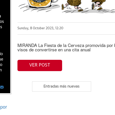
a
ios
os
Sunday, 8 October 2023, 12:20
MIRANDA La Fiesta de la Cerveza promovida por b
visos de convertirse en una cita anual
do
ue
ro
VER POST
n
Entradas más nuevas
por