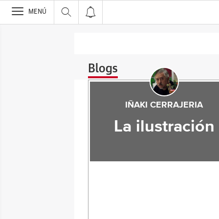
>
MENÚ
Blogs
IÑAKI CERRAJERIA
La ilustración