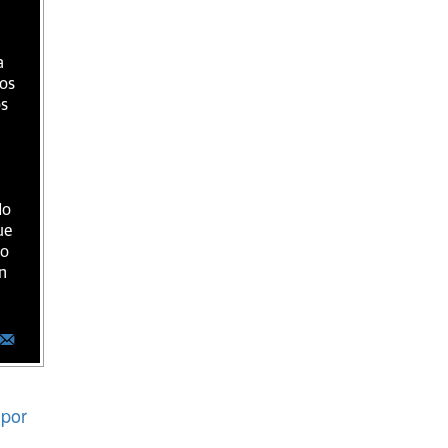
a
ios
os
do
ue
ro
n
por