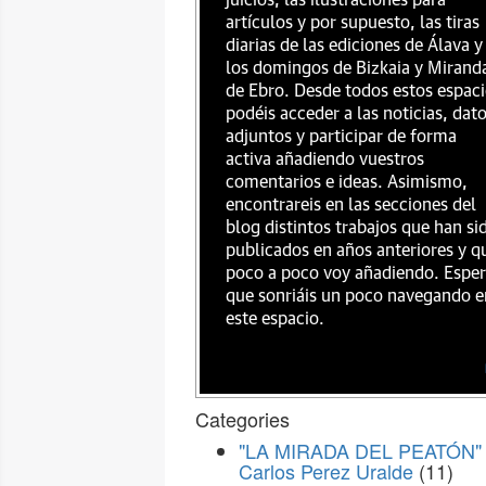
juicios, las ilustraciones para
artículos y por supuesto, las tiras
diarias de las ediciones de Álava y
los domingos de Bizkaia y Mirand
de Ebro. Desde todos estos espac
podéis acceder a las noticias, dat
adjuntos y participar de forma
activa añadiendo vuestros
comentarios e ideas. Asimismo,
encontrareis en las secciones del
blog distintos trabajos que han si
publicados en años anteriores y q
poco a poco voy añadiendo. Espe
que sonriáis un poco navegando e
este espacio.
Categories
"LA MIRADA DEL PEATÓN" 
Carlos Perez Uralde
(11)