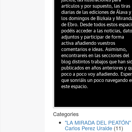
juicios, las ilustraciones para
artículos y por supuesto, las tiras
diarias de las ediciones de Álava y
los domingos de Bizkaia y Mirand
de Ebro. Desde todos estos espac
podéis acceder a las noticias, dat
adjuntos y participar de forma
activa añadiendo vuestros
comentarios e ideas. Asimismo,
encontrareis en las secciones del
blog distintos trabajos que han si
publicados en años anteriores y q
poco a poco voy añadiendo. Espe
que sonriáis un poco navegando e
este espacio.
Categories
"LA MIRADA DEL PEATÓN" 
Carlos Perez Uralde
(11)