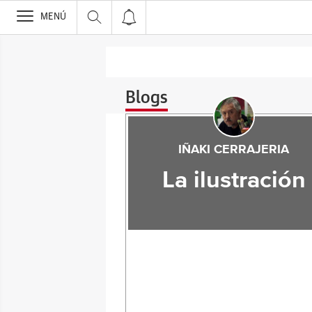
>
MENÚ
Blogs
IÑAKI CERRAJERIA
La ilustración