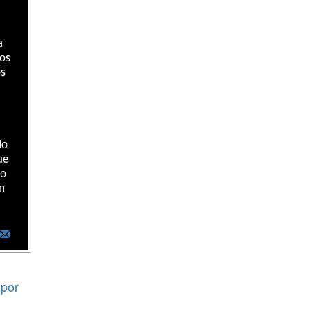
a
ios
os
do
ue
ro
n
por