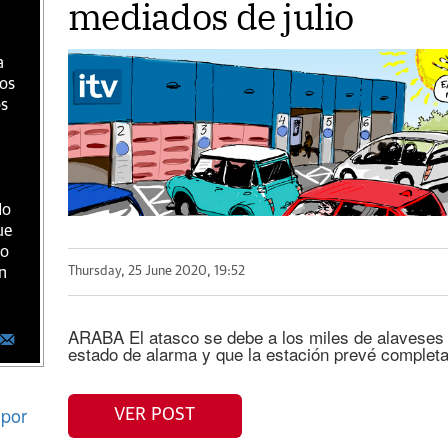
mediados de julio
a
ios
os
do
ue
ro
n
Thursday, 25 June 2020, 19:52
ARABA El atasco se debe a los miles de alaveses q
estado de alarma y que la estación prevé comple
por
VER POST