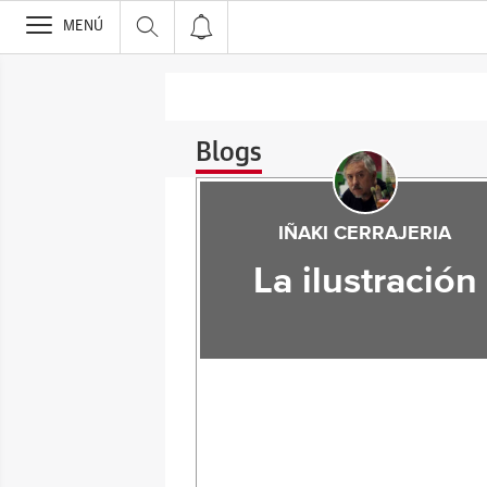
>
MENÚ
Blogs
IÑAKI CERRAJERIA
La ilustración