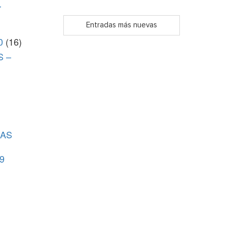
r
Entradas más nuevas
0
(16)
S –
CAS
9