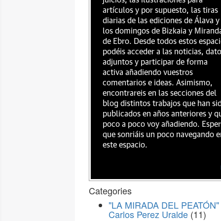
juicios, las ilustraciones para
artículos y por supuesto, las tiras
diarias de las ediciones de Álava y
los domingos de Bizkaia y Mirand
de Ebro. Desde todos estos espac
podéis acceder a las noticias, dat
adjuntos y participar de forma
activa añadiendo vuestros
comentarios e ideas. Asimismo,
encontrareis en las secciones del
blog distintos trabajos que han si
publicados en años anteriores y q
poco a poco voy añadiendo. Espe
que sonriáis un poco navegando e
este espacio.
Categories
"LA MIRADA DEL PEATÓN" 
Carlos Perez Uralde
(11)