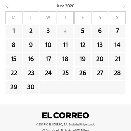
June
2020
M
T
W
T
F
S
S
1
2
3
5
6
7
4
8
9
10
11
12
13
14
15
16
17
18
19
20
21
22
23
24
25
26
27
28
29
30
© DIARIO EL CORREO, S.A. Sociedad Unipersonal.
C/ Gran Vía 45, 3ª planta, 48011 Bilbao