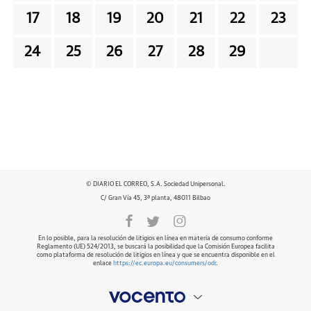
17
18
19
20
21
22
23
24
25
26
27
28
29
© DIARIO EL CORREO, S.A. Sociedad Unipersonal.
C/ Gran Vía 45, 3ª planta, 48011 Bilbao
En lo posible, para la resolución de litigios en línea en materia de consumo conforme
Reglamento (UE) 524/2013, se buscará la posibilidad que la Comisión Europea facilita
como plataforma de resolución de litigios en línea y que se encuentra disponible en el
enlace
https://ec.europa.eu/consumers/odr
.